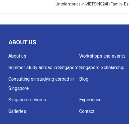
Untold stories in VIETSING24H Family: Essa
boys: CONG, KY, KEVIL Untold stories in VIETSING24H Family:
Essay writing skill
ABOUT US
About us
Workshops and events
h
Summer study abroad in Singapore
Singapore Scholarship
Consulting on studying abroad in
Blog
Singapore
Singapore schools
Experience
Galleries
Contact