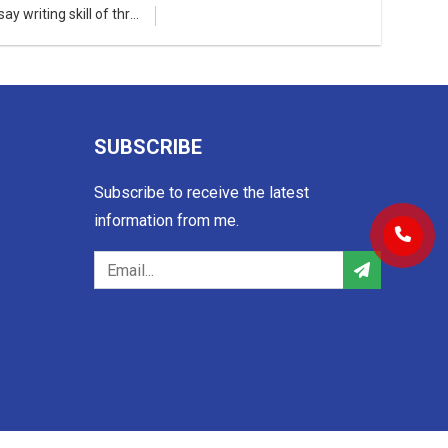
y writing skill of three
SUBSCRIBE
Subscribe to receive the latest
information from me.