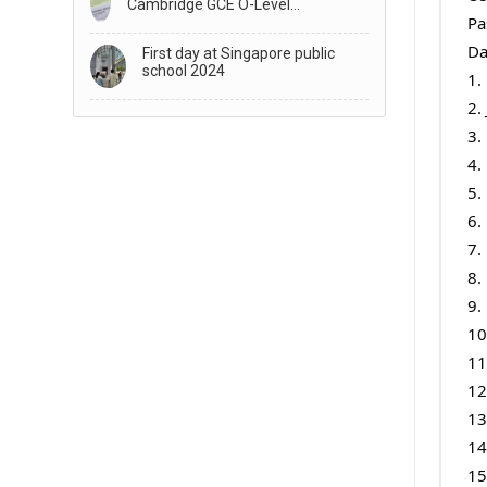
Cambridge GCE O-Level
Pa
Examination Results
Da
First day at Singapore public
school 2024
1.
2. 
3.
4.
5.
6.
7.
8. 
9.
10
11
12
13
14
15