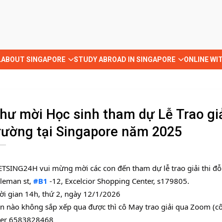
L
ABOUT SINGAPORE
STUDY ABROAD IN SINGAPORE
ONLINE WI
hư mời Học sinh tham dự Lễ Trao giả
rường tại Singapore năm 2025
ETSING24H vui mừng mời các con đến tham dự lễ trao giải thi đỗ
leman st,
#B1
-12, Excelcior Shopping Center, s179805.
ời gian 14h, thứ 2, ngày 12/1/2026
n nào không sắp xếp qua được thì cô May trao giải qua Zoom (c
er 6583828468