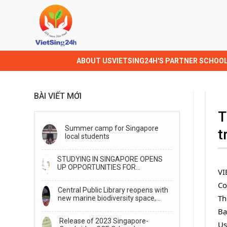
ABOUT US
VIETSING24H'S PARTNER SCHOO
BÀI VIẾT MỚI
T
Summer camp for Singapore
t
local students
STUDYING IN SINGAPORE OPENS
UP OPPORTUNITIES FOR
VI
TRANSFER TO STUDY IN
AUSTRALIA
Co
Central Public Library reopens with
Th
new marine biodiversity space,
generative AI storytelling
Bạ
Release of 2023 Singapore-
Us