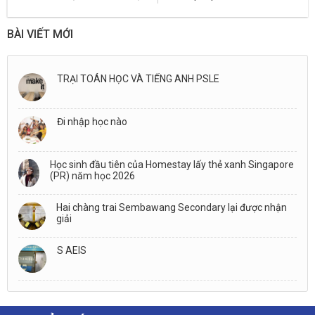
ng
Lễ Trao giải Học sinh thi đỗ
success others make it
vào các trường tại
happen
Singapore năm 2025
BÀI VIẾT MỚI
TRẠI TOÁN HỌC VÀ TIẾNG ANH PSLE
Đi nhập học nào
Học sinh đầu tiên của Homestay lấy thẻ xanh Singapore
(PR) năm học 2026
Hai chàng trai Sembawang Secondary lại được nhận
giải
S AEIS