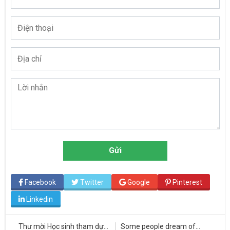
Gửi
Facebook
Twitter
Google
Pinterest
Linkedin
Thư mời Học sinh tham dự
Some people dream of
Lị