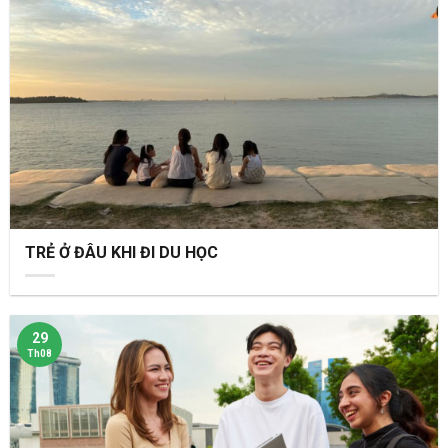
TRẺ Ở ĐÂU KHI ĐI DU HỌC
29
Th08