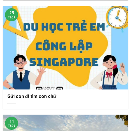
29
Th09
Gửi con đi tìm con chữ
11
Th09