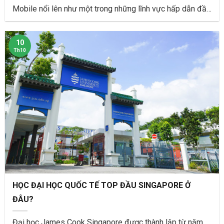
Mobile nổi lên như một trong những lĩnh vực hấp dẫn đầy
tiềm năng
10
Th10
HỌC ĐẠI HỌC QUỐC TẾ TOP ĐẦU SINGAPORE Ở
ĐÂU?
Đại học James Cook Singapore được thành lập từ năm