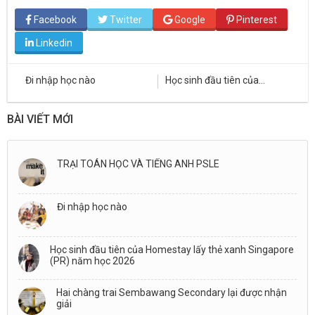
Facebook
Twitter
Google
Pinterest
Linkedin
G
Đi nhập học nào
Học sinh đầu tiên của
H
Homestay lấy thẻ xanh
Se
Singapore (PR) năm học
gi
2026
BÀI VIẾT MỚI
TRẠI TOÁN HỌC VÀ TIẾNG ANH PSLE
Đi nhập học nào
Học sinh đầu tiên của Homestay lấy thẻ xanh Singapore
(PR) năm học 2026
Hai chàng trai Sembawang Secondary lại được nhận
giải