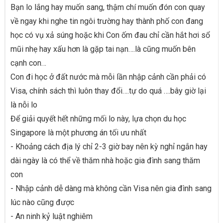
Bạn lo lắng hay muốn sang, thậm chí muốn đón con quay
về ngay khi nghe tin ngôi trường hay thành phố con đang
học có vụ xả súng hoặc khi Con ốm đau chỉ cần hắt hơi sổ
mũi nhẹ hay xấu hơn là gặp tai nạn….là cũng muốn bên
cạnh con…
Con đi học ở đất nước mà mỗi lần nhập cảnh cần phải có
Visa, chính sách thì luôn thay đổi….tự do quá ….bây giờ lại
là nỗi lo
Để giải quyết hết những mối lo này, lựa chọn du học
Singapore là một phương án tối ưu nhất
- Khoảng cách địa lý chỉ 2-3 giờ bay nên kỳ nghỉ ngắn hay
dài ngày là có thể về thăm nhà hoặc gia đình sang thăm
con
- Nhập cảnh dễ dàng mà không cần Visa nên gia đình sang
lúc nào cũng được
- An ninh kỷ luật nghiêm