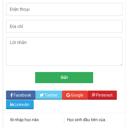
Gửi
Facebook
Twitter
Google
Pinterest
Linkedin
G
Đi nhập học nào
Học sinh đầu tiên của
H
Homestay lấy thẻ xanh
Se