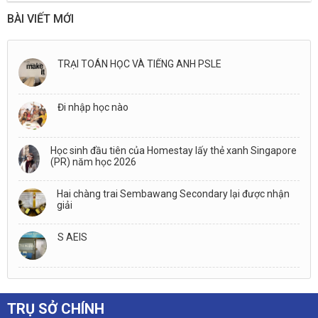
Singapore (PR) năm học
gi
2026
BÀI VIẾT MỚI
TRẠI TOÁN HỌC VÀ TIẾNG ANH PSLE
Đi nhập học nào
Học sinh đầu tiên của Homestay lấy thẻ xanh Singapore
(PR) năm học 2026
Hai chàng trai Sembawang Secondary lại được nhận
giải
S AEIS
TRỤ SỞ CHÍNH